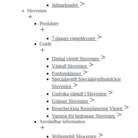
Julmarknader
Slovenien
Produkter
7-dagars vignettkvoter
Guide
Digital vinjett Slovenien
Vägtull Slovenien
Fordonsklasser
Specialavgift Specialavgiftssträckor
Slovenien
Undvika vägtull i Slovenien
Gränser Slovenien
Resecheckista Reseplanering Vinjett
Varning för bedragare Slovenien
Användbar information
Wohnmobil Slowenien