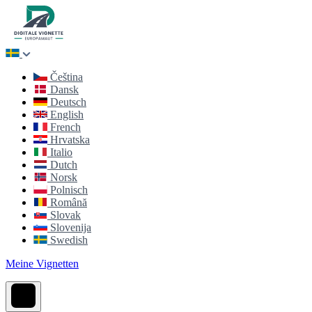
Čeština
Dansk
Deutsch
English
French
Hrvatska
Italio
Dutch
Norsk
Polnisch
Română
Slovak
Slovenija
Swedish
Meine Vignetten