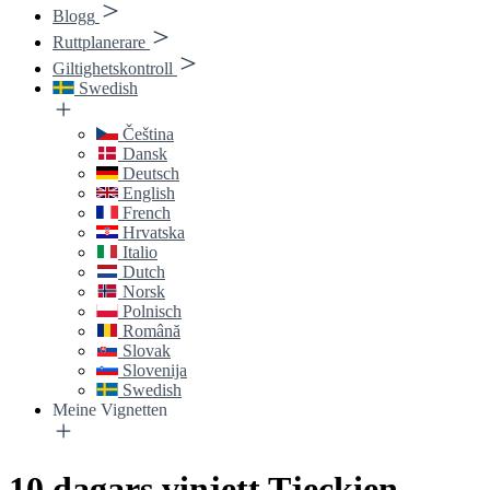
Blogg
Ruttplanerare
Giltighetskontroll
Swedish
Čeština
Dansk
Deutsch
English
French
Hrvatska
Italio
Dutch
Norsk
Polnisch
Română
Slovak
Slovenija
Swedish
Meine Vignetten
10 dagars vinjett Tjeckien -