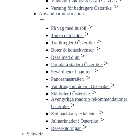
Vägavgift viktklass tzGm vs. zGG
Varning för bedragare Österrike
Användbar information
På väg med husbil
Tanka och ladda
Trafikregler i Österrike
Böter & konsekvenser
Resa med djur
Populära städer i Österrike
Sevärdheter i naturen
Panoramastraßen
Vandringsområden i Österrike
Skidorter i Österrike
Äventyrliga roadtrip-rekommendationer
Österrike
Kulinariska specialiteter
Julmarknader i Österrike
Reseskildringar
Schweiz