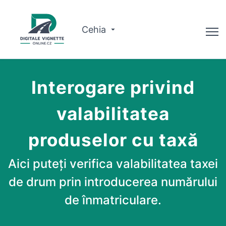
Cehia
Consilier
Interogare privind
Verificați valabilitatea
valabilitatea
Despre noi
produselor cu taxă
Planificator de traseu
Română
Aici puteți verifica valabilitatea taxei
de drum prin introducerea numărului
Cumpărați viniete
de înmatriculare.