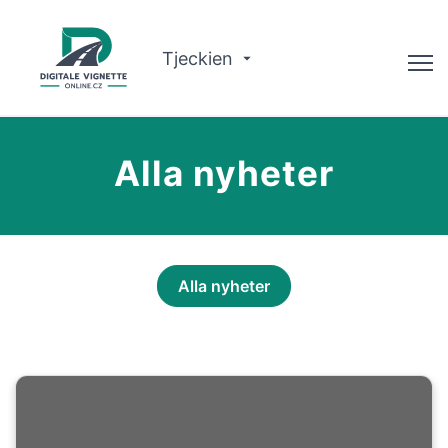
Tjeckien
Rådgivare
Alla nyheter
Kontrollera giltigheten
Om oss
Ruttplanerare
Alla nyheter
Svenska
Köp vinjett