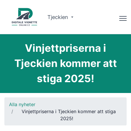
Tjeckien
Rådgivare
Vinjettpriserna i
Kontrollera giltigheten
Tjeckien kommer att
Om oss
stiga 2025!
Ruttplanerare
Svenska
Alla nyheter
Köp vinjett
Vinjettpriserna i Tjeckien kommer att stiga
2025!