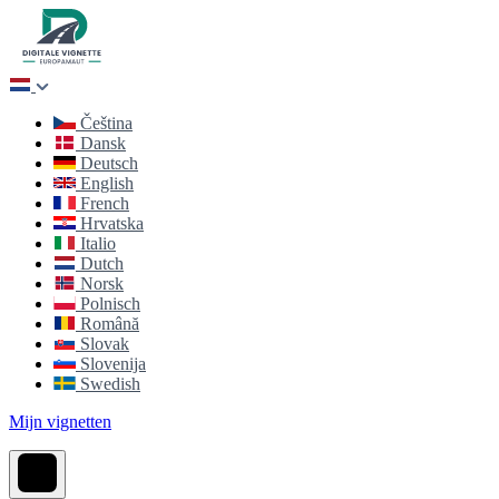
Čeština
Dansk
Deutsch
English
French
Hrvatska
Italio
Dutch
Norsk
Polnisch
Română
Slovak
Slovenija
Swedish
Mijn vignetten