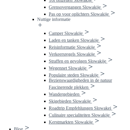
Tol omzeilen Slowakije
Grensovergangen Slowakije
Pas op voor oplichters Slowakije
Nuttige informatie
Camper Slowakije
Laden en tanken Slowakije
Reisinformatie Slowakije
Verkeersregels Slowakije
Straffen en gevolgen Slowakije
Wegennet Slowakije
Populaire steden Slowakije
Bezienswaardigheden in de natuur
Fascinerende plekken
Wandergebieden
Skigebieden Slowakije
Roadtrip Empfehlungen Slowakei
Culinaire specialiteiten Slowakije
Kerstmarkten Slowakije
Blog