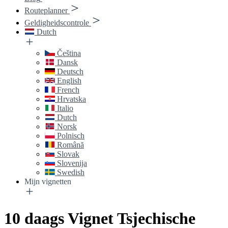
Routeplanner
Geldigheidscontrole
Dutch
Čeština
Dansk
Deutsch
English
French
Hrvatska
Italio
Dutch
Norsk
Polnisch
Română
Slovak
Slovenija
Swedish
Mijn vignetten
10 daags Vignet Tsjechische