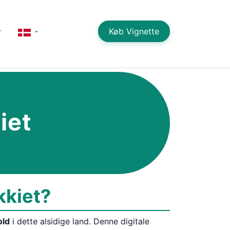
Køb Vignette
r
iet
kkiet?
old
i dette alsidige land. Denne digitale