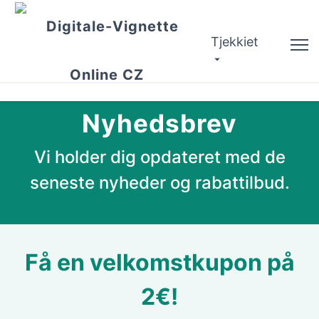
Tjekkiet
Rådgiver
Nyhedsbrev
Kontroller gyldigheden
Vi holder dig opdateret med de
Om Os
seneste nyheder og rabattilbud.
Ruteplanlægger
Dansk
Få en velkomstkupon på
Køb Vignette
2€!