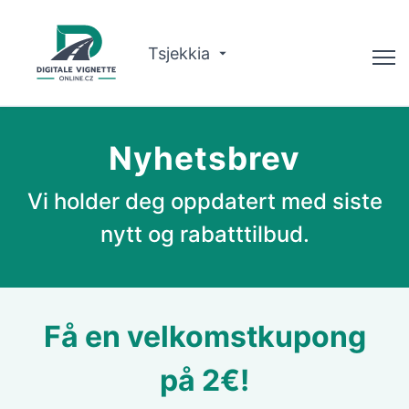
Tsjekkia
Rådgiver
Nyhetsbrev
Sjekk gyldighet
Vi holder deg oppdatert med siste
Om oss
nytt og rabatttilbud.
Ruteplanlegger
Norsk
Få en velkomstkupong
Kjøp vignette
på 2€!