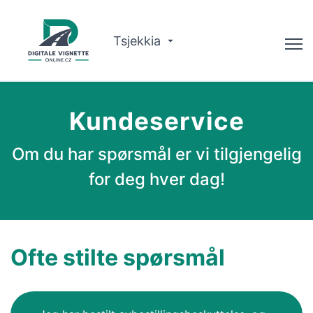
Tsjekkia
Rådgiver
Kundeservice
Sjekk gyldighet
Om du har spørsmål er vi tilgjengelig
Om oss
for deg hver dag!
Ruteplanlegger
Norsk
Ofte stilte spørsmål
Kjøp vignette