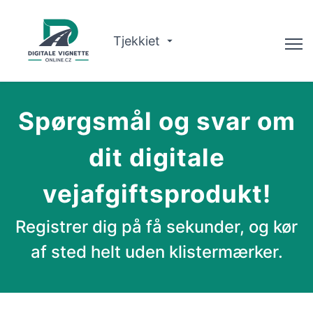
Tjekkiet
Rådgiver
Spørgsmål og svar om
Kontroller gyldigheden
dit digitale
Om Os
vejafgiftsprodukt!
Ruteplanlægger
Dansk
Registrer dig på få sekunder, og kør
af sted helt uden klistermærker.
Køb Vignette