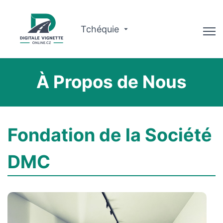
Tchéquie
Conseiller
À Propos de Nous
Vérifier la validité
À propos de nous
Fondation de la Société
Planificateur d'itinéraire
DMC
Français
Acheter Vignette