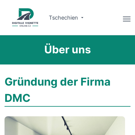
Tschechien
Ratgeber
Über uns
Gültigkeit prüfen
Warum wir?
Gründung der Firma
Routenplaner
DMC
Deutsch
Vignette kaufen