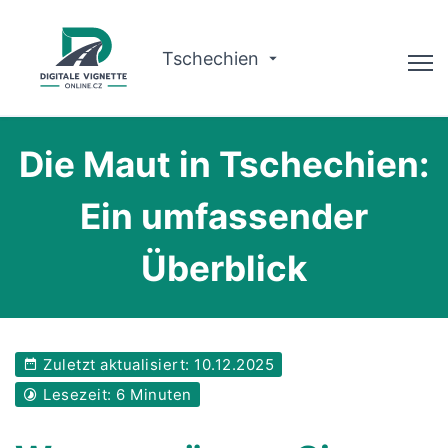
Tschechien
Ratgeber
Die Maut in Tschechien:
Gültigkeit prüfen
Ein umfassender
Warum wir?
Überblick
Routenplaner
Deutsch
Zuletzt aktualisiert: 10.12.2025
Vignette kaufen
Lesezeit: 6 Minuten