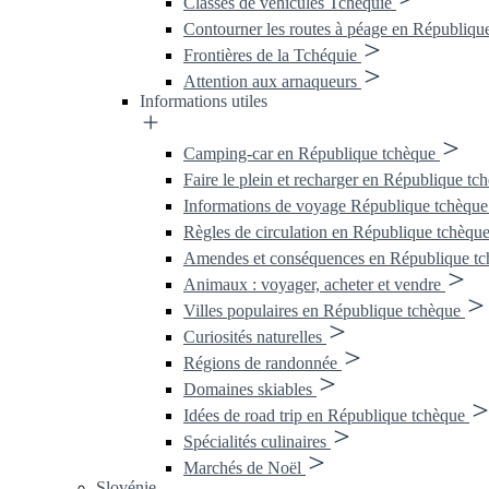
Classes de véhicules Tchéquie
Contourner les routes à péage en Républiqu
Frontières de la Tchéquie
Attention aux arnaqueurs
Informations utiles
Camping-car en République tchèque
Faire le plein et recharger en République tc
Informations de voyage République tchèque
Règles de circulation en République tchèqu
Amendes et conséquences en République tc
Animaux : voyager, acheter et vendre
Villes populaires en République tchèque
Curiosités naturelles
Régions de randonnée
Domaines skiables
Idées de road trip en République tchèque
Spécialités culinaires
Marchés de Noël
Slovénie