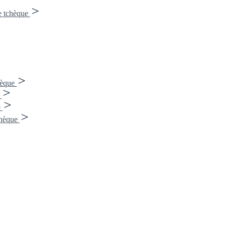
e tchèque
hèque
e
hèque