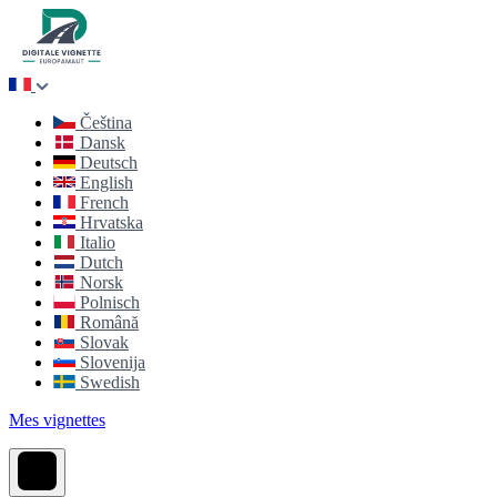
Čeština
Dansk
Deutsch
English
French
Hrvatska
Italio
Dutch
Norsk
Polnisch
Română
Slovak
Slovenija
Swedish
Mes vignettes