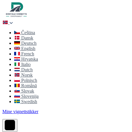
Čeština
Dansk
Deutsch
English
French
Hrvatska
Italio
Dutch
Norsk
Polnisch
Română
Slovak
Slovenija
Swedish
Mine vignettstikker