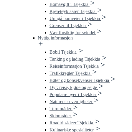
Bomavgift i Tsjekkia
Kjøretøyklasser Tsjekkia
Unngå bomveier i Tsjekkia
Grenser til Tsjekkia
Vær forsiktig for svindel
Nyttig informasjon
Bobil Tsjekkia
Tanking og lading Tsjekkia
Reiseinformasjon Tsjekkia
Trafikkregler Tsjekkia
Bøter og konsekvenser Tsjekkia
Dyr: reise, kjøpe og selge
Populære byer i Tsjekkia
Naturens severdigheter
Turområder
Skiområder
Roadtrip-ideer Tsjekkia
Kulinariske spesialiteter