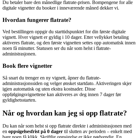
Du betaler bare den månedlige flatrate-prisen. Bompengene for alle
digitale vignetter du booker i inneværende måned dekker vi.
Hvordan fungerer flatrate?
Ved bestillingen oppgir du starttidspunktet for din første digitale
vignett. Hver vignett er gyldig i 10 dager. Etter vellykket betaling
aktiveres flatrate, og den første vignetten settes opp automatisk innen
noen få minutter. Statusen ser du når som helst i flatrate-
administrasjonen.
Book flere vignetter
Så snart du trenger en ny vignett, åpner du flatrate-
administrasjonssiden og velger ønsket startdato. Aktiveringen skjer
igjen automatisk og uten ekstra kostnader. Disse
oppfølgingsvignettene kan aktiveres av deg innen 7 dager før
gyldighetsstarten.
Når og hvordan kan jeg si opp flatrate?
Du kan når som helst si opp flatrate direkte i administrasjonen med
en
oppsigelsesfrist på 0 dager
til slutten av perioden – enkelt med
bare noen få klikk. Skriftlig oppsigelse er ikke nødvendig. En