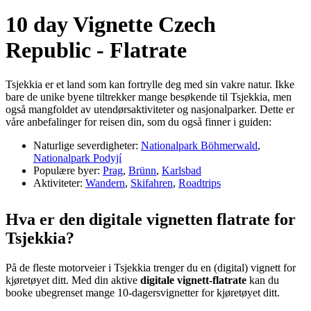
10 day Vignette Czech
Republic - Flatrate
Tsjekkia er et land som kan fortrylle deg med sin vakre natur. Ikke
bare de unike byene tiltrekker mange besøkende til Tsjekkia, men
også mangfoldet av utendørsaktiviteter og nasjonalparker. Dette er
våre anbefalinger for reisen din, som du også finner i guiden:
Naturlige severdigheter:
Nationalpark Böhmerwald
,
Nationalpark Podyjí
Populære byer:
Prag
,
Brünn
,
Karlsbad
Aktiviteter:
Wandern
,
Skifahren
,
Roadtrips
Hva er den digitale vignetten flatrate for
Tsjekkia?
På de fleste motorveier i Tsjekkia trenger du en (digital) vignett for
kjøretøyet ditt. Med din aktive
digitale vignett-flatrate
kan du
booke ubegrenset mange 10-dagersvignetter for kjøretøyet ditt.