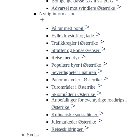
Bompengeklasse tzGm vs. zGG
Advarsel mot svindlere Østerrike
Nyttig informasjon
På tur med bobil
Fylle drivstoff og lade
Trafikkregler i Østerrike
Straffer og konsekvenser
Reise med dyr
Populære byer i Østerrike
Severdigheter i naturen
Panoramaveier i Østerrike
Turområder i Østerrike
Skiområder i Østerrike
Anbefalinger for eventyrlige roadtrips i
Østerrike
Kulinariske spesialiteter
Julemarkeder Østerrike
Reiseskildringer
Sveits