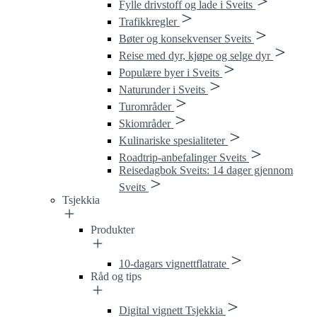
Fylle drivstoff og lade i Sveits
Trafikkregler
Bøter og konsekvenser Sveits
Reise med dyr, kjøpe og selge dyr
Populære byer i Sveits
Naturunder i Sveits
Turområder
Skiområder
Kulinariske spesialiteter
Roadtrip-anbefalinger Sveits
Reisedagbok Sveits: 14 dager gjennom
Sveits
Tsjekkia
Produkter
10-dagars vignettflatrate
Råd og tips
Digital vignett Tsjekkia