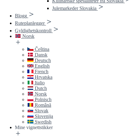
Kulinariske spesialiteter fra Slovakia
Julemarkeder Slovakia
Blogg
Ruteplanlegger
Gyldighetskontroll
Norsk
Čeština
Dansk
Deutsch
English
French
Hrvatska
Italio
Dutch
Norsk
Polnisch
Română
Slovak
Slovenija
Swedish
Mine vignettstikker