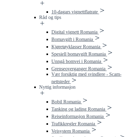
10-dagars vignettflatrate
Råd og tips
Digital vignett Romania
Bomavgift i Romania
Kjøretøyklasser Romania
Spesiell bomavgift Romania
Unngå bomvei i Romania
Grenseoverganger Romania
Vær forsiktig med svindlere - Scam-
nettsteder
Nyttig informasjon
Bobil Romania
Tanking og lading Romania
Reiseinformasjon Romania
Trafikkregler Romania
Veisystem Romania