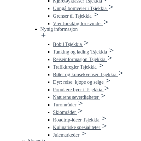
Kjøretøyklasser Tsjekkia
Unngå bomveier i Tsjekkia
Grenser til Tsjekkia
Vær forsiktig for svindel
Nyttig informasjon
Bobil Tsjekkia
Tanking og lading Tsjekkia
Reiseinformasjon Tsjekkia
Trafikkregler Tsjekkia
Bøter og konsekvenser Tsjekkia
Dyr: reise, kjøpe og selge
Populære byer i Tsjekkia
Naturens severdigheter
Turområder
Skiområder
Roadtrip-ideer Tsjekkia
Kulinariske spesialiteter
Julemarkeder
Slovenia