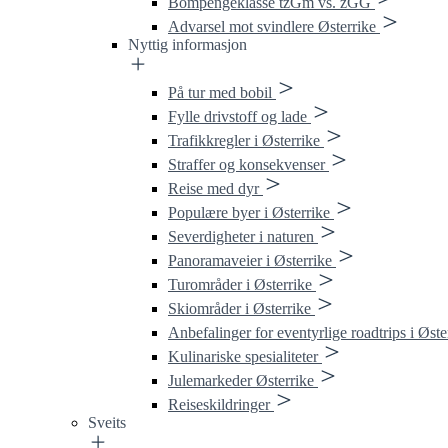
Bompengeklasse tzGm vs. zGG
Advarsel mot svindlere Østerrike
Nyttig informasjon
På tur med bobil
Fylle drivstoff og lade
Trafikkregler i Østerrike
Straffer og konsekvenser
Reise med dyr
Populære byer i Østerrike
Severdigheter i naturen
Panoramaveier i Østerrike
Turområder i Østerrike
Skiområder i Østerrike
Anbefalinger for eventyrlige roadtrips i Øste
Kulinariske spesialiteter
Julemarkeder Østerrike
Reiseskildringer
Sveits