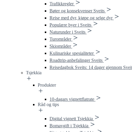
Trafikkregler
Bøter og konsekvenser Sveits
Reise med dyr, kjøpe og selge dyr
Populære byer i Sveits
Naturunder i Sveits
Turområder
Skiområder
Kulinariske spesialiteter
Roadtrip-anbefalinger Sveits
Reisedagbok Sveits: 14 dager gjennom Svei
Tsjekkia
Produkter
10-dagars vignettflatrate
Råd og tips
Digital vignett Tsjekkia
Bomavgift i Tsjekkia