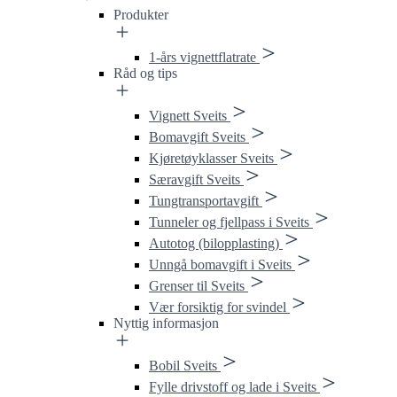
Produkter
1-års vignettflatrate
Råd og tips
Vignett Sveits
Bomavgift Sveits
Kjøretøyklasser Sveits
Særavgift Sveits
Tungtransportavgift
Tunneler og fjellpass i Sveits
Autotog (bilopplasting)
Unngå bomavgift i Sveits
Grenser til Sveits
Vær forsiktig for svindel
Nyttig informasjon
Bobil Sveits
Fylle drivstoff og lade i Sveits