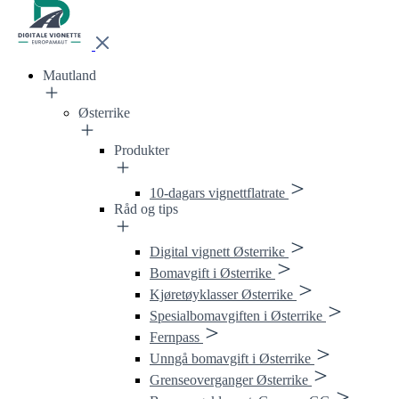
Mautland
Østerrike
Produkter
10-dagars vignettflatrate
Råd og tips
Digital vignett Østerrike
Bomavgift i Østerrike
Kjøretøyklasser Østerrike
Spesialbomavgiften i Østerrike
Fernpass
Unngå bomavgift i Østerrike
Grenseoverganger Østerrike