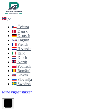
Čeština
Dansk
Deutsch
English
French
Hrvatska
Italio
Dutch
Norsk
Polnisch
Română
Slovak
Slovenija
Swedish
Mine vignettstikker