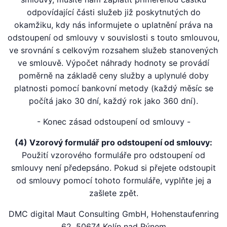
odpovídající části služeb již poskytnutých do
okamžiku, kdy nás informujete o uplatnění práva na
odstoupení od smlouvy v souvislosti s touto smlouvou,
ve srovnání s celkovým rozsahem služeb stanovených
ve smlouvě. Výpočet náhrady hodnoty se provádí
poměrně na základě ceny služby a uplynulé doby
platnosti pomocí bankovní metody (každý měsíc se
počítá jako 30 dní, každý rok jako 360 dní).
- Konec zásad odstoupení od smlouvy -
(4) Vzorový formulář pro odstoupení od smlouvy:
Použití vzorového formuláře pro odstoupení od
smlouvy není předepsáno. Pokud si přejete odstoupit
od smlouvy pomocí tohoto formuláře, vyplňte jej a
zašlete zpět.
DMC digital Maut Consulting GmbH, Hohenstaufenring
62, 50674 Kolín nad Rýnem