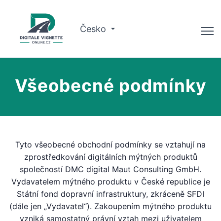
Česko
Poradce
Všeobecné podmínky
Kontrola platnosti
O nás
Plánovač tras
Tyto všeobecné obchodní podmínky se vztahují na
Čeština
zprostředkování digitálních mýtných produktů
společností DMC digital Maut Consulting GmbH.
Vydavatelem mýtného produktu v České republice je
Koupit vinětu
Státní fond dopravní infrastruktury, zkráceně SFDI
(dále jen „Vydavatel“). Zakoupením mýtného produktu
vzniká samostatný právní vztah mezi uživatelem