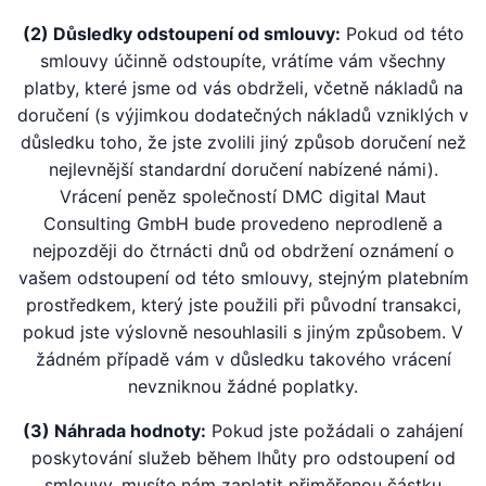
(2) Důsledky odstoupení od smlouvy:
Pokud od této
smlouvy účinně odstoupíte, vrátíme vám všechny
platby, které jsme od vás obdrželi, včetně nákladů na
doručení (s výjimkou dodatečných nákladů vzniklých v
důsledku toho, že jste zvolili jiný způsob doručení než
nejlevnější standardní doručení nabízené námi).
Vrácení peněz společností DMC digital Maut
Consulting GmbH bude provedeno neprodleně a
nejpozději do čtrnácti dnů od obdržení oznámení o
vašem odstoupení od této smlouvy, stejným platebním
prostředkem, který jste použili při původní transakci,
pokud jste výslovně nesouhlasili s jiným způsobem. V
žádném případě vám v důsledku takového vrácení
nevzniknou žádné poplatky.
(3) Náhrada hodnoty:
Pokud jste požádali o zahájení
poskytování služeb během lhůty pro odstoupení od
smlouvy, musíte nám zaplatit přiměřenou částku