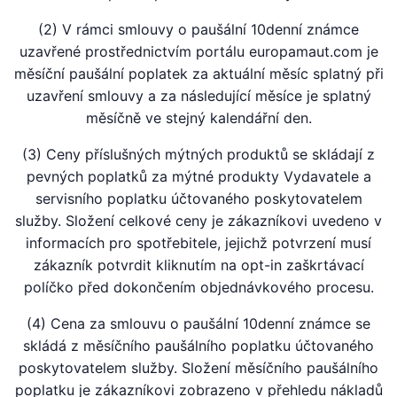
(2) V rámci smlouvy o paušální 10denní známce
uzavřené prostřednictvím portálu europamaut.com je
měsíční paušální poplatek za aktuální měsíc splatný při
uzavření smlouvy a za následující měsíce je splatný
měsíčně ve stejný kalendářní den.
(3) Ceny příslušných mýtných produktů se skládají z
pevných poplatků za mýtné produkty Vydavatele a
servisního poplatku účtovaného poskytovatelem
služby. Složení celkové ceny je zákazníkovi uvedeno v
informacích pro spotřebitele, jejichž potvrzení musí
zákazník potvrdit kliknutím na opt-in zaškrtávací
políčko před dokončením objednávkového procesu.
(4) Cena za smlouvu o paušální 10denní známce se
skládá z měsíčního paušálního poplatku účtovaného
poskytovatelem služby. Složení měsíčního paušálního
poplatku je zákazníkovi zobrazeno v přehledu nákladů