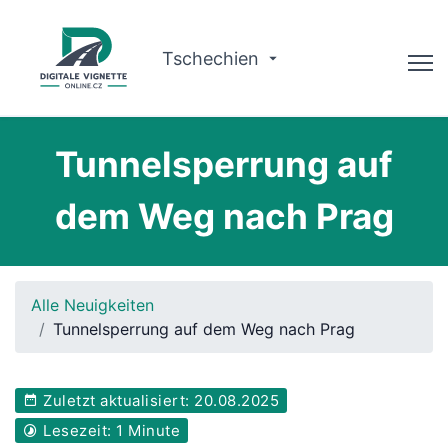
Tschechien
Ratgeber
Tunnelsperrung auf
Gültigkeit prüfen
dem Weg nach Prag
Warum wir?
Routenplaner
Alle Neuigkeiten
Deutsch
Tunnelsperrung auf dem Weg nach Prag
Vignette kaufen
Zuletzt aktualisiert: 20.08.2025
Lesezeit: 1 Minute